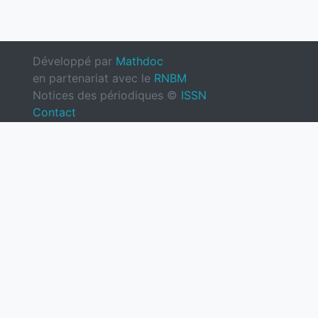
Développé par
Mathdoc
en partenariat avec le
RNBM
Notices des périodiques ©
ISSN
Contact