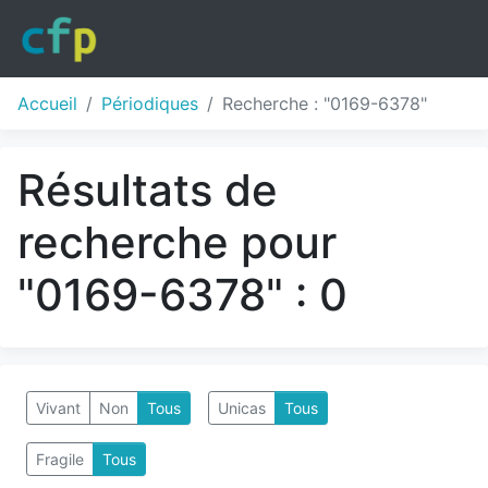
Accueil
Périodiques
Recherche : "0169-6378"
Résultats de
recherche pour
"0169-6378" : 0
Vivant
Non
Tous
Unicas
Tous
Fragile
Tous