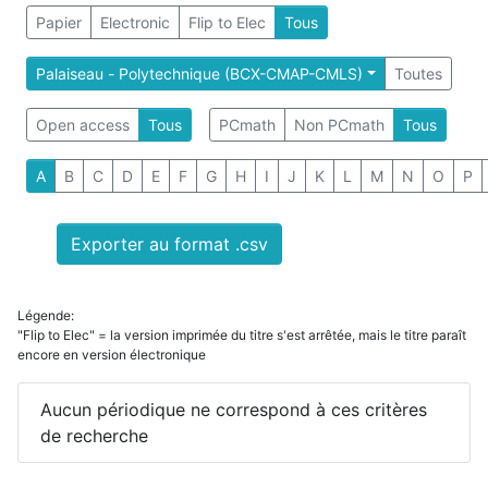
Papier
Electronic
Flip to Elec
Tous
Palaiseau - Polytechnique (BCX-CMAP-CMLS)
Toutes
Open access
Tous
PCmath
Non PCmath
Tous
A
B
C
D
E
F
G
H
I
J
K
L
M
N
O
P
Exporter au format .csv
Légende:
"Flip to Elec" = la version imprimée du titre s'est arrêtée, mais le titre paraît
encore en version électronique
Aucun périodique ne correspond à ces critères
de recherche