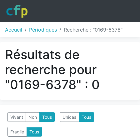
Accueil
Périodiques
Recherche : "0169-6378"
Résultats de
recherche pour
"0169-6378" : 0
Vivant
Non
Tous
Unicas
Tous
Fragile
Tous