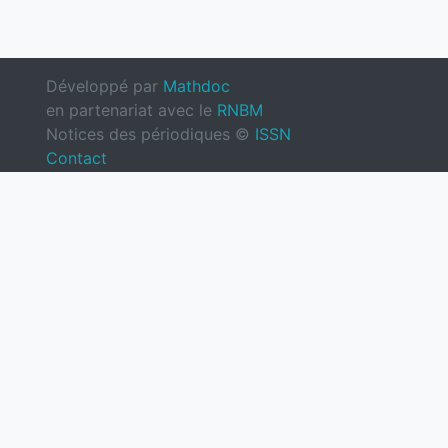
Développé par
Mathdoc
en partenariat avec le
RNBM
Notices des périodiques ©
ISSN
Contact