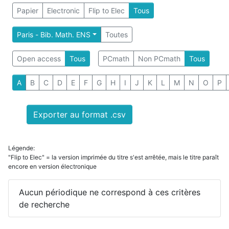
Papier
Electronic
Flip to Elec
Tous
Paris - Bib. Math. ENS
Toutes
Open access
Tous
PCmath
Non PCmath
Tous
A
B
C
D
E
F
G
H
I
J
K
L
M
N
O
P
Exporter au format .csv
Légende:
"Flip to Elec" = la version imprimée du titre s'est arrêtée, mais le titre paraît
encore en version électronique
Aucun périodique ne correspond à ces critères
de recherche