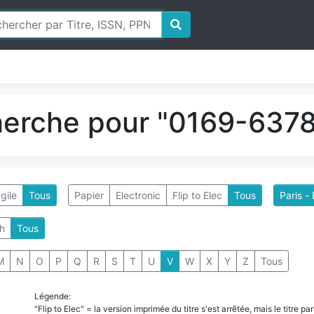
herche pour "0169-6378"
gile
Tous
Papier
Electronic
Flip to Elec
Tous
h
Tous
M
N
O
P
Q
R
S
T
U
V
W
X
Y
Z
Tous
Légende:
"Flip to Elec" = la version imprimée du titre s'est arrêtée, mais le titre 