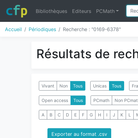
Bibliothèques
Editeurs
PCMath
Accueil
Périodiques
Recherche : "0169-6378"
Résultats de rec
Vivant
Non
Tous
Unicas
Tous
Fra
Open access
Tous
PCmath
Non PCmat
A
B
C
D
E
F
G
H
I
J
K
L
Exporter au format .csv