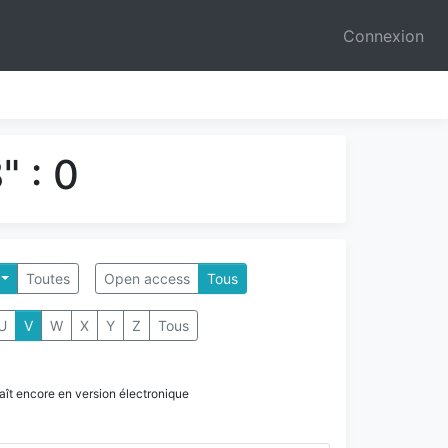
Connexion
 : 0
Toutes
Open access
Tous
U
V
W
X
Y
Z
Tous
paraît encore en version électronique