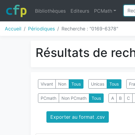
Bibliothèques
Editeurs
PCMath
Accueil
Périodiques
Recherche : "0169-6378"
Résultats de rec
Vivant
Non
Tous
Unicas
Tous
Fra
PCmath
Non PCmath
Tous
A
B
C
Exporter au format .csv