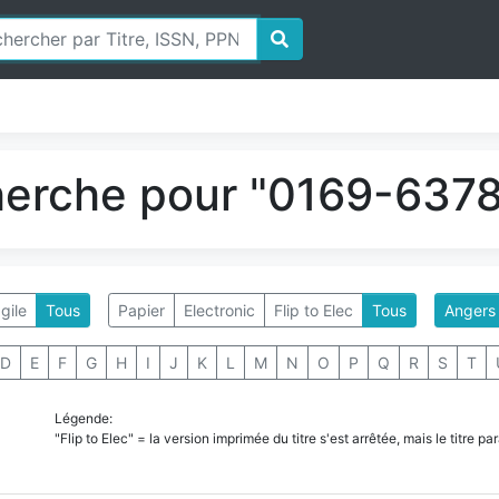
herche pour "0169-6378"
gile
Tous
Papier
Electronic
Flip to Elec
Tous
Angers
D
E
F
G
H
I
J
K
L
M
N
O
P
Q
R
S
T
Légende:
"Flip to Elec" = la version imprimée du titre s'est arrêtée, mais le titre 