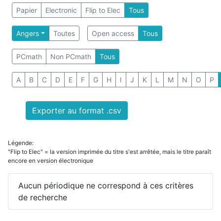
Papier
Electronic
Flip to Elec
Tous
Angers
Toutes
Open access
Tous
PCmath
Non PCmath
Tous
A
B
C
D
E
F
G
H
I
J
K
L
M
N
O
P
Exporter au format .csv
Légende:
"Flip to Elec" = la version imprimée du titre s'est arrêtée, mais le titre paraît
encore en version électronique
Aucun périodique ne correspond à ces critères
de recherche