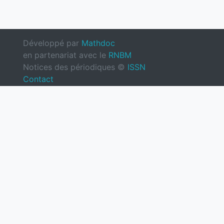
Développé par
Mathdoc
en partenariat avec le
RNBM
Notices des périodiques ©
ISSN
Contact