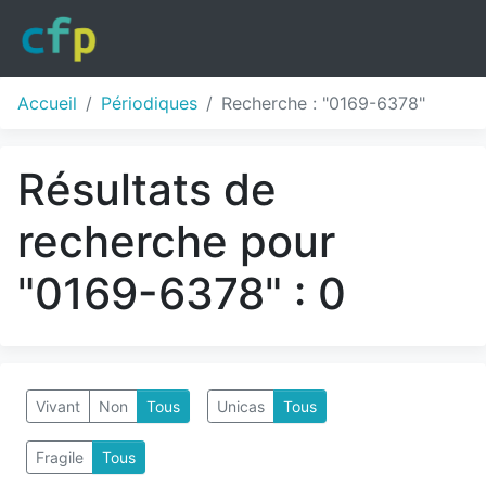
Accueil
Périodiques
Recherche : "0169-6378"
Résultats de
recherche pour
"0169-6378" : 0
Vivant
Non
Tous
Unicas
Tous
Fragile
Tous