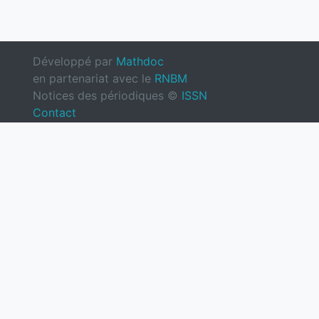
Développé par
Mathdoc
en partenariat avec le
RNBM
Notices des périodiques ©
ISSN
Contact