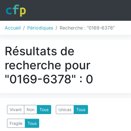
Accueil
Périodiques
Recherche : "0169-6378"
Résultats de
recherche pour
"0169-6378" : 0
Vivant
Non
Tous
Unicas
Tous
Fragile
Tous