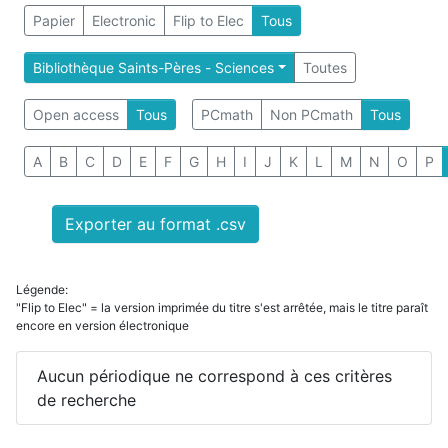
Papier
Electronic
Flip to Elec
Tous
Bibliothèque Saints-Pères - Sciences
Toutes
Open access
Tous
PCmath
Non PCmath
Tous
A
B
C
D
E
F
G
H
I
J
K
L
M
N
O
P
Exporter au format .csv
Légende:
"Flip to Elec" = la version imprimée du titre s'est arrêtée, mais le titre paraît
encore en version électronique
Aucun périodique ne correspond à ces critères
de recherche