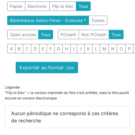
Papier
Electronic
Flip to Elec
Tous
Bibliothèque Saints-Pères - Sciences
Toutes
Open access
Tous
PCmath
Non PCmath
Tous
A
B
C
D
E
F
G
H
I
J
K
L
M
N
O
P
Exporter au format .csv
Légende:
"Flip to Elec" = la version imprimée du titre s'est arrêtée, mais le titre paraît
encore en version électronique
Aucun périodique ne correspond à ces critères
de recherche