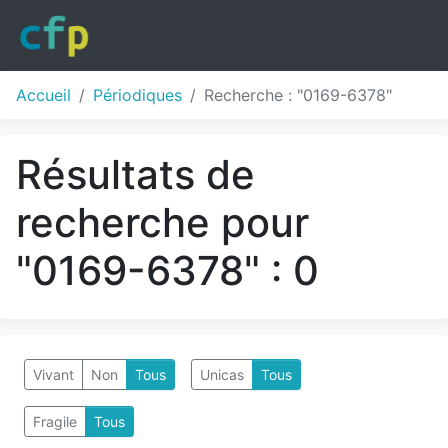
Accueil
Périodiques
Recherche : "0169-6378"
Résultats de
recherche pour
"0169-6378" : 0
Vivant
Non
Tous
Unicas
Tous
Fragile
Tous