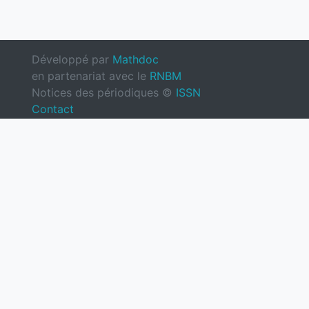
Développé par
Mathdoc
en partenariat avec le
RNBM
Notices des périodiques ©
ISSN
Contact