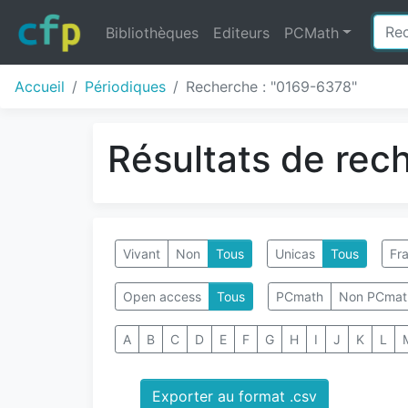
Bibliothèques
Editeurs
PCMath
Accueil
Périodiques
Recherche : "0169-6378"
Résultats de rec
Vivant
Non
Tous
Unicas
Tous
Fra
Open access
Tous
PCmath
Non PCmat
A
B
C
D
E
F
G
H
I
J
K
L
Exporter au format .csv