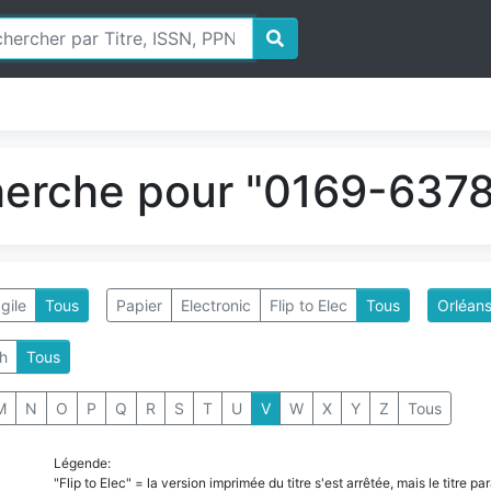
herche pour "0169-6378"
gile
Tous
Papier
Electronic
Flip to Elec
Tous
Orléans
h
Tous
M
N
O
P
Q
R
S
T
U
V
W
X
Y
Z
Tous
Légende:
"Flip to Elec" = la version imprimée du titre s'est arrêtée, mais le titre 