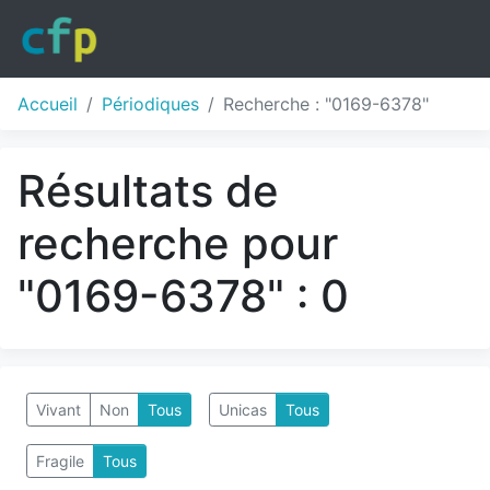
Accueil
Périodiques
Recherche : "0169-6378"
Résultats de
recherche pour
"0169-6378" : 0
Vivant
Non
Tous
Unicas
Tous
Fragile
Tous