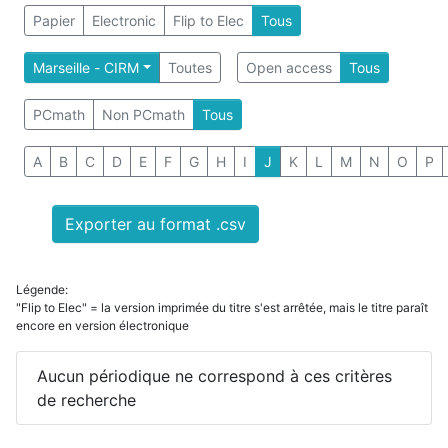
Papier
Electronic
Flip to Elec
Tous
Marseille - CIRM
Toutes
Open access
Tous
PCmath
Non PCmath
Tous
A
B
C
D
E
F
G
H
I
J
K
L
M
N
O
P
Exporter au format .csv
Légende:
"Flip to Elec" = la version imprimée du titre s'est arrêtée, mais le titre paraît
encore en version électronique
Aucun périodique ne correspond à ces critères
de recherche