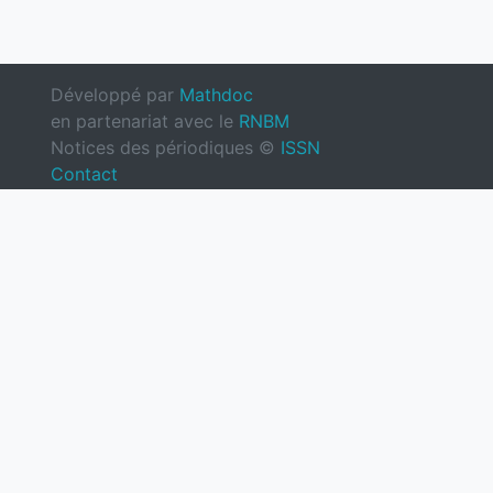
Développé par
Mathdoc
en partenariat avec le
RNBM
Notices des périodiques ©
ISSN
Contact