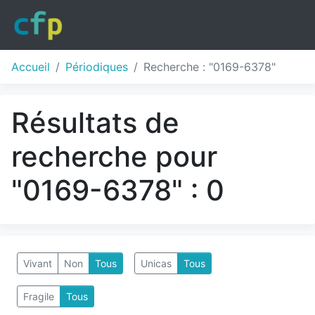
Accueil
Périodiques
Recherche : "0169-6378"
Résultats de
recherche pour
"0169-6378" : 0
Vivant
Non
Tous
Unicas
Tous
Fragile
Tous