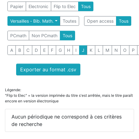
Papier
Electronic
Flip to Elec
Tous
Versailles - Bib. Math.
Toutes
Open access
Tous
PCmath
Non PCmath
Tous
A
B
C
D
E
F
G
H
I
J
K
L
M
N
O
P
Exporter au format .csv
Légende:
"Flip to Elec" = la version imprimée du titre s'est arrêtée, mais le titre paraît
encore en version électronique
Aucun périodique ne correspond à ces critères
de recherche