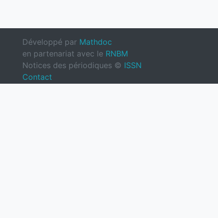
Développé par
Mathdoc
en partenariat avec le
RNBM
Notices des périodiques ©
ISSN
Contact