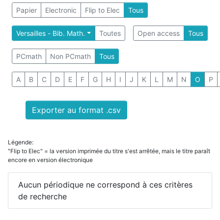
Papier
Electronic
Flip to Elec
Tous
Versailles - Bib. Math.
Toutes
Open access
Tous
PCmath
Non PCmath
Tous
A
B
C
D
E
F
G
H
I
J
K
L
M
N
O
P
Exporter au format .csv
Légende:
"Flip to Elec" = la version imprimée du titre s'est arrêtée, mais le titre paraît
encore en version électronique
Aucun périodique ne correspond à ces critères
de recherche