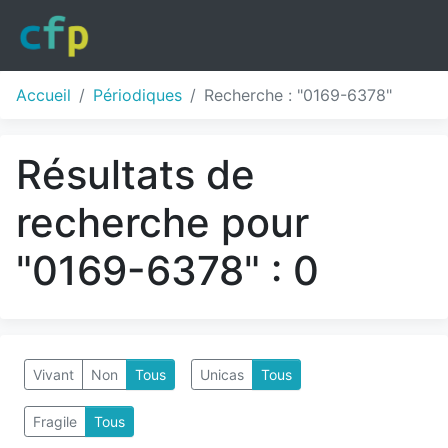
Accueil
Périodiques
Recherche : "0169-6378"
Résultats de
recherche pour
"0169-6378" : 0
Vivant
Non
Tous
Unicas
Tous
Fragile
Tous