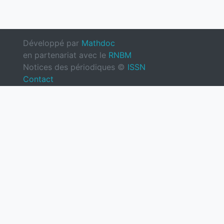
Développé par
Mathdoc
en partenariat avec le
RNBM
Notices des périodiques ©
ISSN
Contact