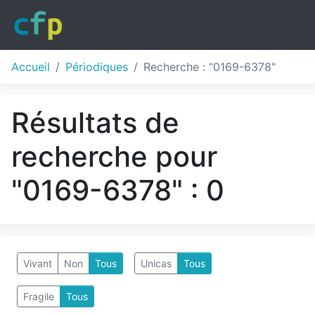
Accueil
Périodiques
Recherche : "0169-6378"
Résultats de
recherche pour
"0169-6378" : 0
Vivant
Non
Tous
Unicas
Tous
Fragile
Tous