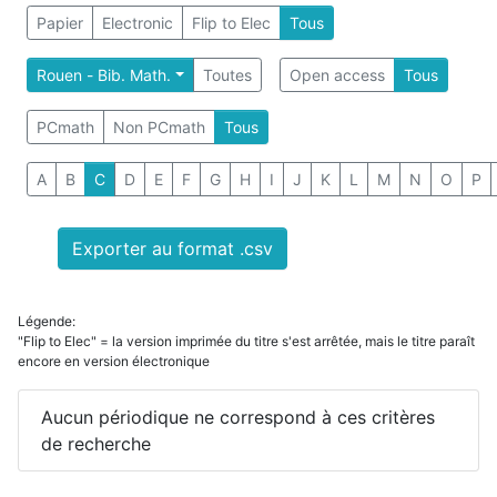
Papier
Electronic
Flip to Elec
Tous
Rouen - Bib. Math.
Toutes
Open access
Tous
PCmath
Non PCmath
Tous
A
B
C
D
E
F
G
H
I
J
K
L
M
N
O
P
Exporter au format .csv
Légende:
"Flip to Elec" = la version imprimée du titre s'est arrêtée, mais le titre paraît
encore en version électronique
Aucun périodique ne correspond à ces critères
de recherche