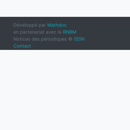
Développé par
Mathdoc
en partenariat avec le
RNBM
Notices des périodiques ©
ISSN
Contact