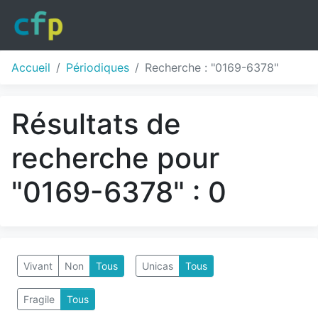
Accueil
Périodiques
Recherche : "0169-6378"
Résultats de
recherche pour
"0169-6378" : 0
Vivant
Non
Tous
Unicas
Tous
Fragile
Tous