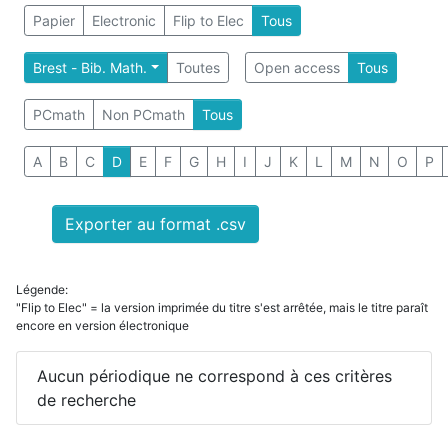
Papier
Electronic
Flip to Elec
Tous
Brest - Bib. Math.
Toutes
Open access
Tous
PCmath
Non PCmath
Tous
A
B
C
D
E
F
G
H
I
J
K
L
M
N
O
P
Exporter au format .csv
Légende:
"Flip to Elec" = la version imprimée du titre s'est arrêtée, mais le titre paraît
encore en version électronique
Aucun périodique ne correspond à ces critères
de recherche