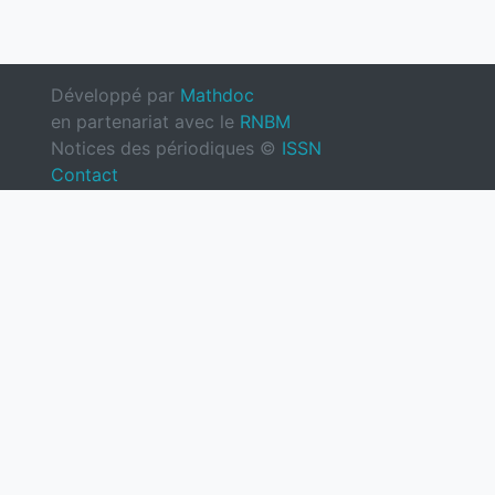
Développé par
Mathdoc
en partenariat avec le
RNBM
Notices des périodiques ©
ISSN
Contact