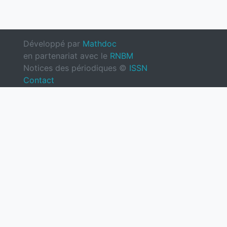
Développé par
Mathdoc
en partenariat avec le
RNBM
Notices des périodiques ©
ISSN
Contact