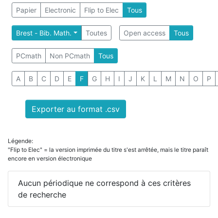
Papier
Electronic
Flip to Elec
Tous
Brest - Bib. Math.
Toutes
Open access
Tous
PCmath
Non PCmath
Tous
A
B
C
D
E
F
G
H
I
J
K
L
M
N
O
P
Exporter au format .csv
Légende:
"Flip to Elec" = la version imprimée du titre s'est arrêtée, mais le titre paraît
encore en version électronique
Aucun périodique ne correspond à ces critères
de recherche