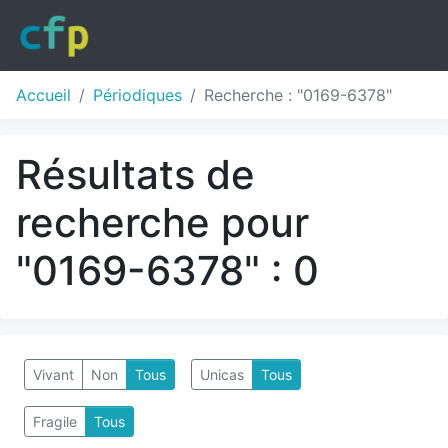
Accueil
Périodiques
Recherche : "0169-6378"
Résultats de
recherche pour
"0169-6378" : 0
Vivant
Non
Tous
Unicas
Tous
Fragile
Tous