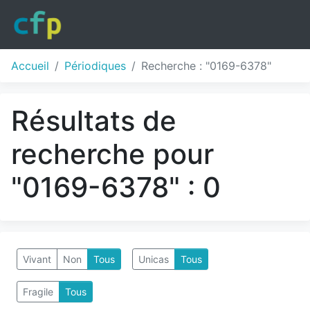
Accueil
Périodiques
Recherche : "0169-6378"
Résultats de
recherche pour
"0169-6378" : 0
Vivant
Non
Tous
Unicas
Tous
Fragile
Tous