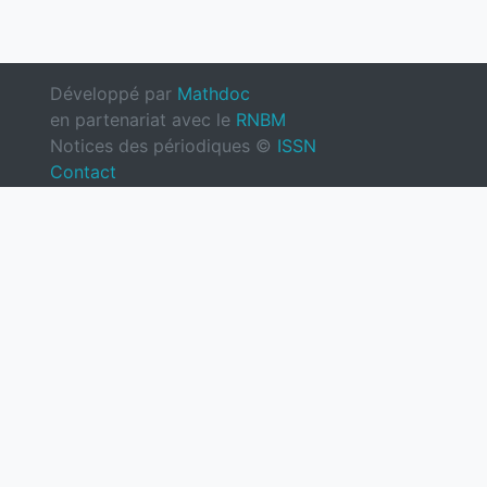
Développé par
Mathdoc
en partenariat avec le
RNBM
Notices des périodiques ©
ISSN
Contact