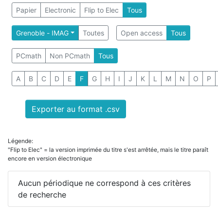
Papier
Electronic
Flip to Elec
Tous
Grenoble - IMAG
Toutes
Open access
Tous
PCmath
Non PCmath
Tous
A
B
C
D
E
F
G
H
I
J
K
L
M
N
O
P
Exporter au format .csv
Légende:
"Flip to Elec" = la version imprimée du titre s'est arrêtée, mais le titre paraît
encore en version électronique
Aucun périodique ne correspond à ces critères
de recherche