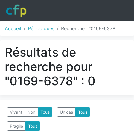
Accueil
Périodiques
Recherche : "0169-6378"
Résultats de
recherche pour
"0169-6378" : 0
Vivant
Non
Tous
Unicas
Tous
Fragile
Tous