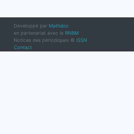
Développé par
Mathdoc
en partenariat avec le
RNBM
Notices des périodiques ©
ISSN
Contact