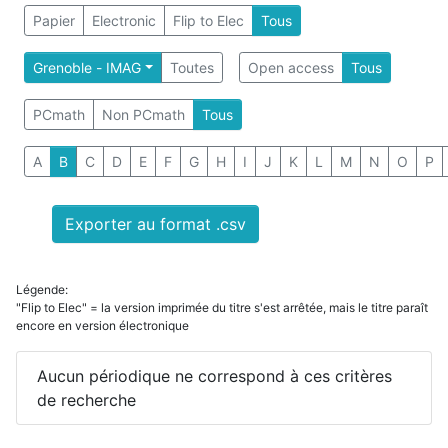
Papier
Electronic
Flip to Elec
Tous
Grenoble - IMAG
Toutes
Open access
Tous
PCmath
Non PCmath
Tous
A
B
C
D
E
F
G
H
I
J
K
L
M
N
O
P
Exporter au format .csv
Légende:
"Flip to Elec" = la version imprimée du titre s'est arrêtée, mais le titre paraît
encore en version électronique
Aucun périodique ne correspond à ces critères
de recherche