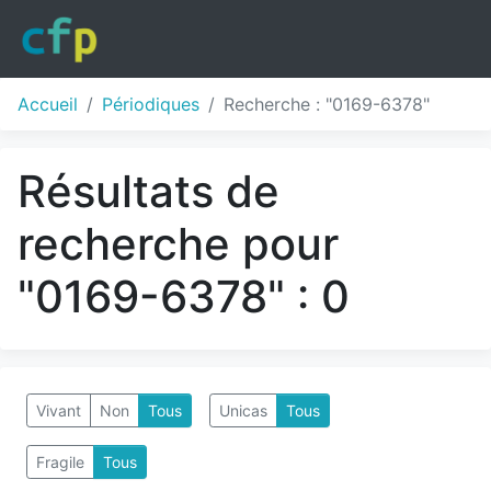
Accueil
Périodiques
Recherche : "0169-6378"
Résultats de
recherche pour
"0169-6378" : 0
Vivant
Non
Tous
Unicas
Tous
Fragile
Tous