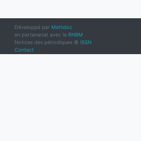
Développé par
Mathdoc
en partenariat avec le
RNBM
Notices des périodiques ©
ISSN
Contact