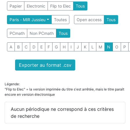
Papier
Electronic
Flip to Elec
Tous
Paris - MIR Jussieu
Toutes
Open access
Tous
PCmath
Non PCmath
Tous
A
B
C
D
E
F
G
H
I
J
K
L
M
N
O
P
Exporter au format .csv
Légende:
"Flip to Elec" = la version imprimée du titre s'est arrêtée, mais le titre paraît
encore en version électronique
Aucun périodique ne correspond à ces critères
de recherche