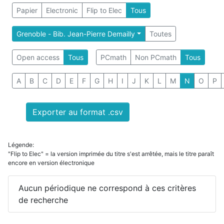
Papier
Electronic
Flip to Elec
Tous
Grenoble - Bib. Jean-Pierre Demailly
Toutes
Open access
Tous
PCmath
Non PCmath
Tous
A
B
C
D
E
F
G
H
I
J
K
L
M
N
O
P
Exporter au format .csv
Légende:
"Flip to Elec" = la version imprimée du titre s'est arrêtée, mais le titre paraît
encore en version électronique
Aucun périodique ne correspond à ces critères
de recherche