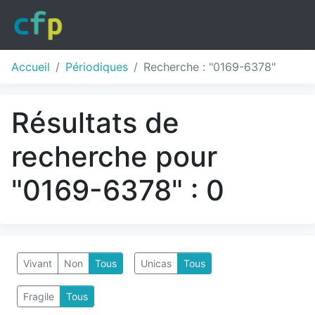
Accueil
Périodiques
Recherche : "0169-6378"
Résultats de
recherche pour
"0169-6378" : 0
Vivant
Non
Tous
Unicas
Tous
Fragile
Tous