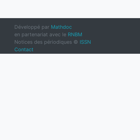
Développé par
Mathdoc
en partenariat avec le
RNBM
Notices des périodiques ©
ISSN
Contact