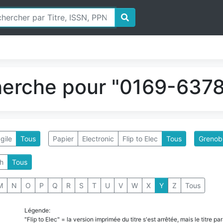
herche pour "0169-6378"
gile
Tous
Papier
Electronic
Flip to Elec
Tous
Grenobl
h
Tous
M
N
O
P
Q
R
S
T
U
V
W
X
Y
Z
Tous
Légende:
"Flip to Elec" = la version imprimée du titre s'est arrêtée, mais le titre 