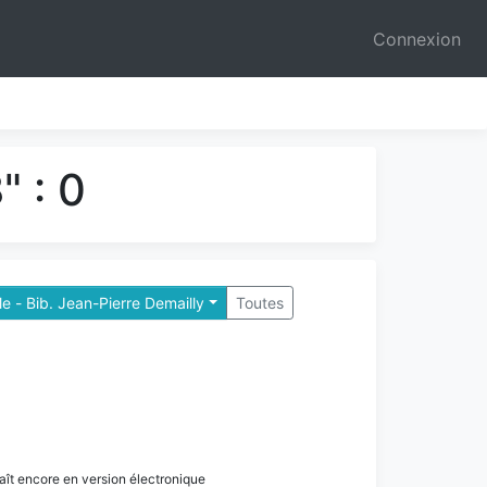
Connexion
 : 0
e - Bib. Jean-Pierre Demailly
Toutes
paraît encore en version électronique