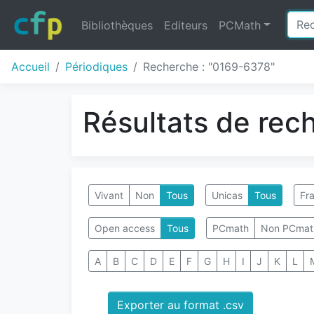
Bibliothèques
Editeurs
PCMath
Accueil
Périodiques
Recherche : "0169-6378"
Résultats de rec
Vivant
Non
Tous
Unicas
Tous
Fra
Open access
Tous
PCmath
Non PCmat
A
B
C
D
E
F
G
H
I
J
K
L
Exporter au format .csv