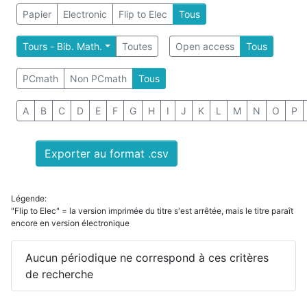
Papier
Electronic
Flip to Elec
Tous
Tours - Bib. Math.
Toutes
Open access
Tous
PCmath
Non PCmath
Tous
A
B
C
D
E
F
G
H
I
J
K
L
M
N
O
P
Exporter au format .csv
Légende:
"Flip to Elec" = la version imprimée du titre s'est arrêtée, mais le titre paraît
encore en version électronique
Aucun périodique ne correspond à ces critères
de recherche