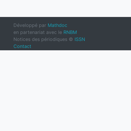
Développé par
Mathdoc
en partenariat avec le
RNBM
Notices des périodiques ©
ISSN
Contact