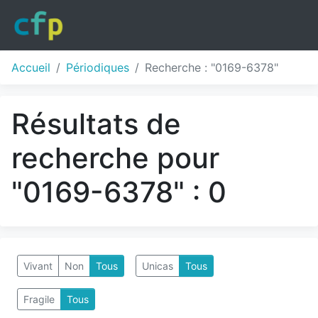
Accueil
Périodiques
Recherche : "0169-6378"
Résultats de
recherche pour
"0169-6378" : 0
Vivant
Non
Tous
Unicas
Tous
Fragile
Tous