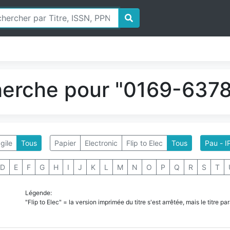
herche pour "0169-6378"
gile
Tous
Papier
Electronic
Flip to Elec
Tous
Pau - I
D
E
F
G
H
I
J
K
L
M
N
O
P
Q
R
S
T
Légende:
"Flip to Elec" = la version imprimée du titre s'est arrêtée, mais le titre 