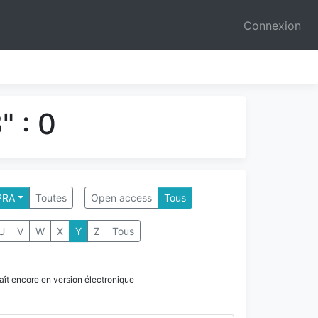
Connexion
 : 0
PRA
Toutes
Open access
Tous
U
V
W
X
Y
Z
Tous
paraît encore en version électronique