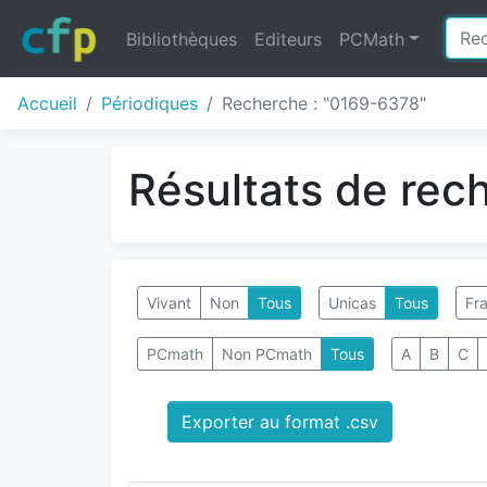
Bibliothèques
Editeurs
PCMath
Accueil
Périodiques
Recherche : "0169-6378"
Résultats de rec
Vivant
Non
Tous
Unicas
Tous
Fra
PCmath
Non PCmath
Tous
A
B
C
Exporter au format .csv