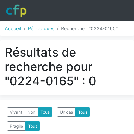
Accueil
Périodiques
Recherche : "0224-0165"
Résultats de
recherche pour
"0224-0165" : 0
Vivant
Non
Tous
Unicas
Tous
Fragile
Tous