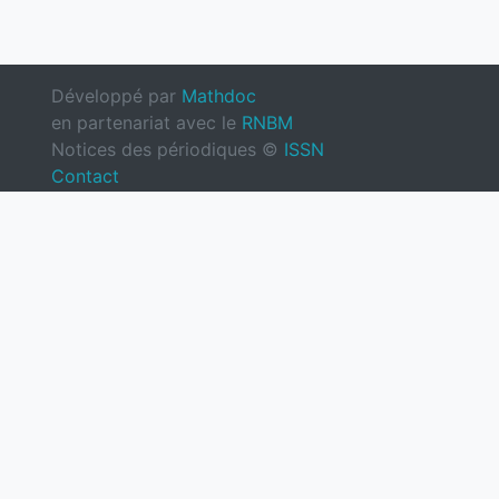
Développé par
Mathdoc
en partenariat avec le
RNBM
Notices des périodiques ©
ISSN
Contact