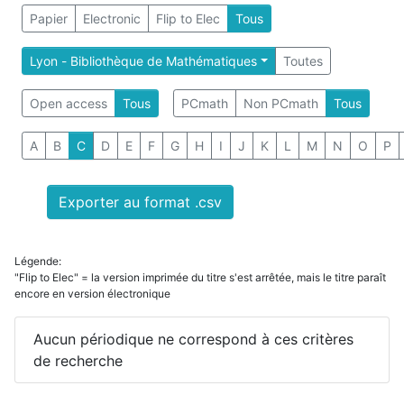
Papier
Electronic
Flip to Elec
Tous
Lyon - Bibliothèque de Mathématiques
Toutes
Open access
Tous
PCmath
Non PCmath
Tous
A
B
C
D
E
F
G
H
I
J
K
L
M
N
O
P
Exporter au format .csv
Légende:
"Flip to Elec" = la version imprimée du titre s'est arrêtée, mais le titre paraît
encore en version électronique
Aucun périodique ne correspond à ces critères
de recherche