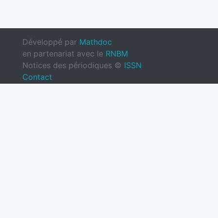
Développé par
Mathdoc
en partenariat avec le
RNBM
Notices des périodiques ©
ISSN
Contact