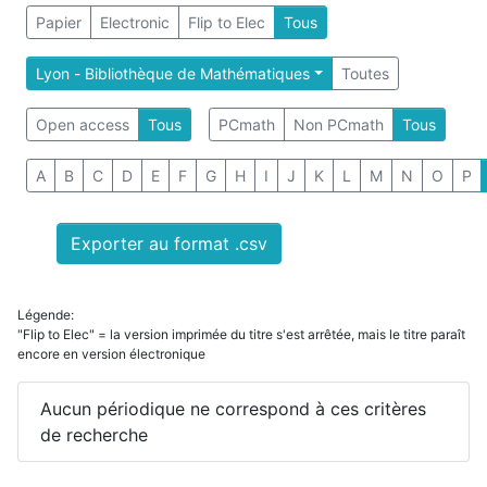
Papier
Electronic
Flip to Elec
Tous
Lyon - Bibliothèque de Mathématiques
Toutes
Open access
Tous
PCmath
Non PCmath
Tous
A
B
C
D
E
F
G
H
I
J
K
L
M
N
O
P
Exporter au format .csv
Légende:
"Flip to Elec" = la version imprimée du titre s'est arrêtée, mais le titre paraît
encore en version électronique
Aucun périodique ne correspond à ces critères
de recherche