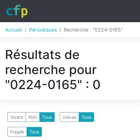
Accueil
Périodiques
Recherche : "0224-0165"
Résultats de
recherche pour
"0224-0165" : 0
Vivant
Non
Tous
Unicas
Tous
Fragile
Tous