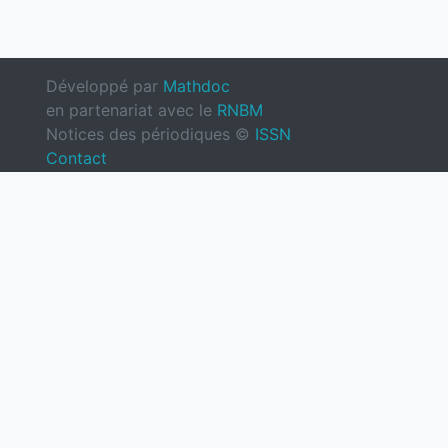
Développé par
Mathdoc
en partenariat avec le
RNBM
Notices des périodiques ©
ISSN
Contact