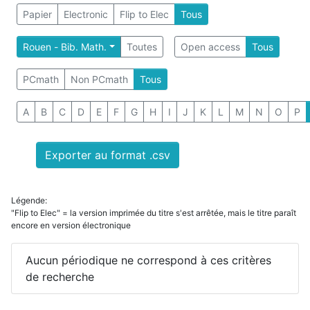
Papier
Electronic
Flip to Elec
Tous
Rouen - Bib. Math.
Toutes
Open access
Tous
PCmath
Non PCmath
Tous
A
B
C
D
E
F
G
H
I
J
K
L
M
N
O
P
Exporter au format .csv
Légende:
"Flip to Elec" = la version imprimée du titre s'est arrêtée, mais le titre paraît
encore en version électronique
Aucun périodique ne correspond à ces critères
de recherche