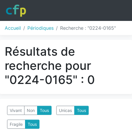
Accueil
Périodiques
Recherche : "0224-0165"
Résultats de
recherche pour
"0224-0165" : 0
Vivant
Non
Tous
Unicas
Tous
Fragile
Tous