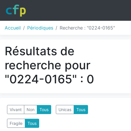
Accueil
Périodiques
Recherche : "0224-0165"
Résultats de
recherche pour
"0224-0165" : 0
Vivant
Non
Tous
Unicas
Tous
Fragile
Tous