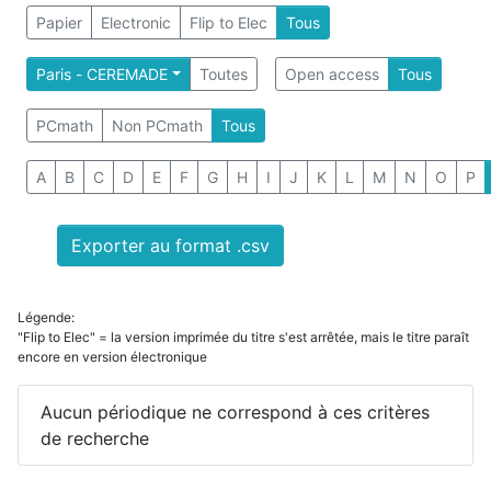
Papier
Electronic
Flip to Elec
Tous
Paris - CEREMADE
Toutes
Open access
Tous
PCmath
Non PCmath
Tous
A
B
C
D
E
F
G
H
I
J
K
L
M
N
O
P
Exporter au format .csv
Légende:
"Flip to Elec" = la version imprimée du titre s'est arrêtée, mais le titre paraît
encore en version électronique
Aucun périodique ne correspond à ces critères
de recherche