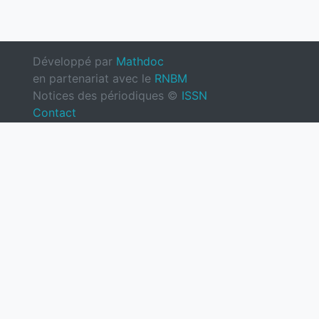
Développé par
Mathdoc
en partenariat avec le
RNBM
Notices des périodiques ©
ISSN
Contact