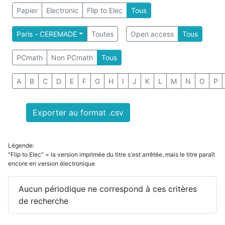
Papier
Electronic
Flip to Elec
Tous
Paris - CEREMADE
Toutes
Open access
Tous
PCmath
Non PCmath
Tous
A
B
C
D
E
F
G
H
I
J
K
L
M
N
O
P
Exporter au format .csv
Légende:
"Flip to Elec" = la version imprimée du titre s'est arrêtée, mais le titre paraît
encore en version électronique
Aucun périodique ne correspond à ces critères
de recherche