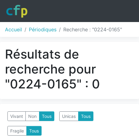
Accueil
Périodiques
Recherche : "0224-0165"
Résultats de
recherche pour
"0224-0165" : 0
Vivant
Non
Tous
Unicas
Tous
Fragile
Tous