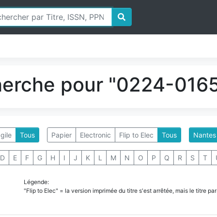
herche pour "0224-0165
gile
Tous
Papier
Electronic
Flip to Elec
Tous
Nantes
D
E
F
G
H
I
J
K
L
M
N
O
P
Q
R
S
T
Légende:
"Flip to Elec" = la version imprimée du titre s'est arrêtée, mais le titre 