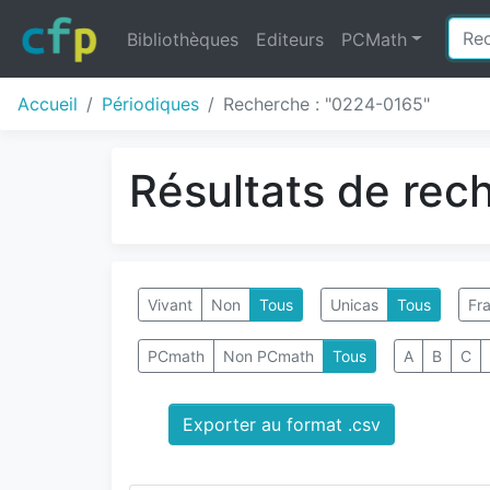
Bibliothèques
Editeurs
PCMath
Accueil
Périodiques
Recherche : "0224-0165"
Résultats de rec
Vivant
Non
Tous
Unicas
Tous
Fra
PCmath
Non PCmath
Tous
A
B
C
Exporter au format .csv