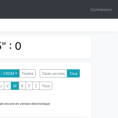
Connexion
" : 0
 - CRDM
Toutes
Open access
Tous
U
V
W
X
Y
Z
Tous
paraît encore en version électronique