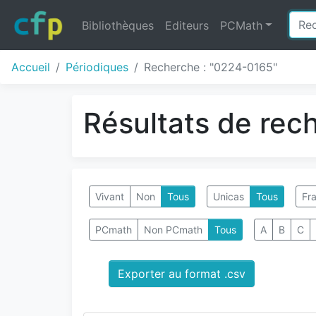
Bibliothèques
Editeurs
PCMath
Accueil
Périodiques
Recherche : "0224-0165"
Résultats de rec
Vivant
Non
Tous
Unicas
Tous
Fra
PCmath
Non PCmath
Tous
A
B
C
Exporter au format .csv