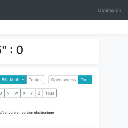
Connexion
" : 0
 Bib. Math.
Toutes
Open access
Tous
U
V
W
X
Y
Z
Tous
paraît encore en version électronique