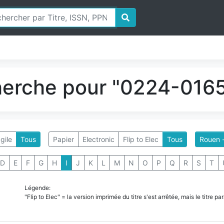
herche pour "0224-0165
gile
Tous
Papier
Electronic
Flip to Elec
Tous
Rouen -
D
E
F
G
H
I
J
K
L
M
N
O
P
Q
R
S
T
Légende:
"Flip to Elec" = la version imprimée du titre s'est arrêtée, mais le titre 