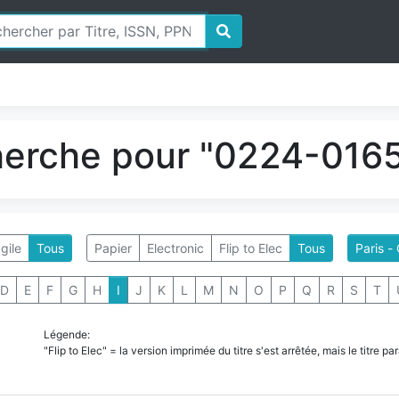
herche pour "0224-0165
gile
Tous
Papier
Electronic
Flip to Elec
Tous
Paris 
D
E
F
G
H
I
J
K
L
M
N
O
P
Q
R
S
T
Légende:
"Flip to Elec" = la version imprimée du titre s'est arrêtée, mais le titre 