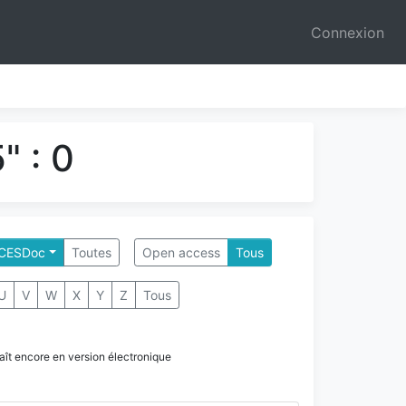
Connexion
" : 0
- CESDoc
Toutes
Open access
Tous
U
V
W
X
Y
Z
Tous
paraît encore en version électronique