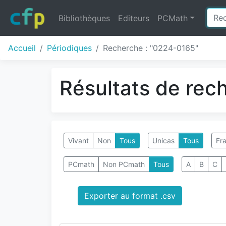
Bibliothèques
Editeurs
PCMath
Accueil
Périodiques
Recherche : "0224-0165"
Résultats de rec
Vivant
Non
Tous
Unicas
Tous
Fra
PCmath
Non PCmath
Tous
A
B
C
Exporter au format .csv