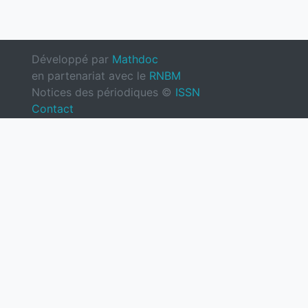
Développé par
Mathdoc
en partenariat avec le
RNBM
Notices des périodiques ©
ISSN
Contact