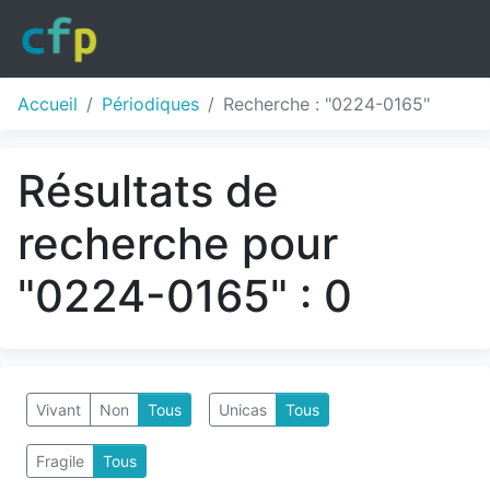
Accueil
Périodiques
Recherche : "0224-0165"
Résultats de
recherche pour
"0224-0165" : 0
Vivant
Non
Tous
Unicas
Tous
Fragile
Tous