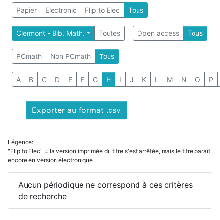
Papier
Electronic
Flip to Elec
Tous
Clermont - Bib. Math.
Toutes
Open access
Tous
PCmath
Non PCmath
Tous
A
B
C
D
E
F
G
H
I
J
K
L
M
N
O
P
Exporter au format .csv
Légende:
"Flip to Elec" = la version imprimée du titre s'est arrêtée, mais le titre paraît
encore en version électronique
Aucun périodique ne correspond à ces critères
de recherche