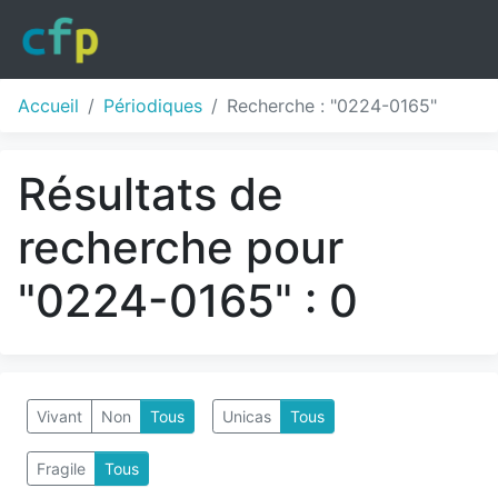
Accueil
Périodiques
Recherche : "0224-0165"
Résultats de
recherche pour
"0224-0165" : 0
Vivant
Non
Tous
Unicas
Tous
Fragile
Tous