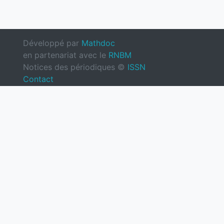
Développé par
Mathdoc
en partenariat avec le
RNBM
Notices des périodiques ©
ISSN
Contact