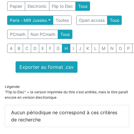
Papier
Electronic
Flip to Elec
Tous
Paris - MIR Jussieu
Toutes
Open access
Tous
PCmath
Non PCmath
Tous
A
B
C
D
E
F
G
H
I
J
K
L
M
N
O
P
Exporter au format .csv
Légende:
"Flip to Elec" = la version imprimée du titre s'est arrêtée, mais le titre paraît
encore en version électronique
Aucun périodique ne correspond à ces critères
de recherche