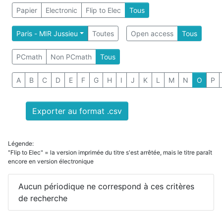
Papier
Electronic
Flip to Elec
Tous
Paris - MIR Jussieu
Toutes
Open access
Tous
PCmath
Non PCmath
Tous
A
B
C
D
E
F
G
H
I
J
K
L
M
N
O
P
Exporter au format .csv
Légende:
"Flip to Elec" = la version imprimée du titre s'est arrêtée, mais le titre paraît
encore en version électronique
Aucun périodique ne correspond à ces critères
de recherche