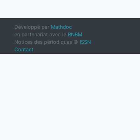
Développé par
Mathdoc
en partenariat avec le
RNBM
Notices des périodiques ©
ISSN
Contact