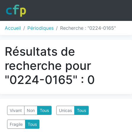
Accueil
Périodiques
Recherche : "0224-0165"
Résultats de
recherche pour
"0224-0165" : 0
Vivant
Non
Tous
Unicas
Tous
Fragile
Tous