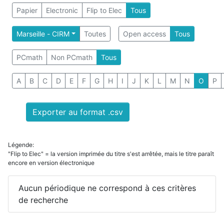
Papier
Electronic
Flip to Elec
Tous
Marseille - CIRM
Toutes
Open access
Tous
PCmath
Non PCmath
Tous
A
B
C
D
E
F
G
H
I
J
K
L
M
N
O
P
Exporter au format .csv
Légende:
"Flip to Elec" = la version imprimée du titre s'est arrêtée, mais le titre paraît
encore en version électronique
Aucun périodique ne correspond à ces critères
de recherche