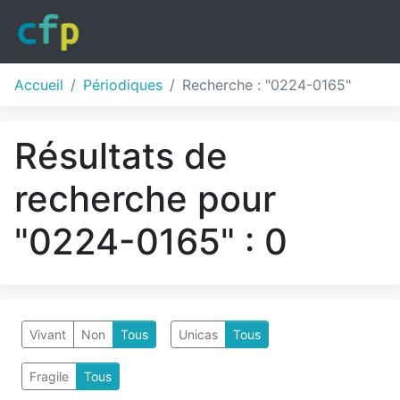
Accueil
Périodiques
Recherche : "0224-0165"
Résultats de
recherche pour
"0224-0165" : 0
Vivant
Non
Tous
Unicas
Tous
Fragile
Tous