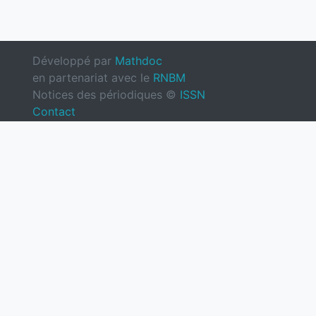
Développé par
Mathdoc
en partenariat avec le
RNBM
Notices des périodiques ©
ISSN
Contact