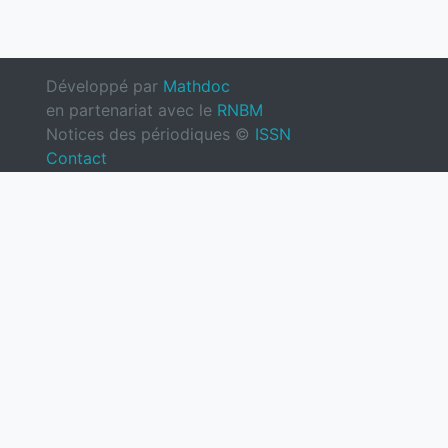
Développé par
Mathdoc
en partenariat avec le
RNBM
Notices des périodiques ©
ISSN
Contact