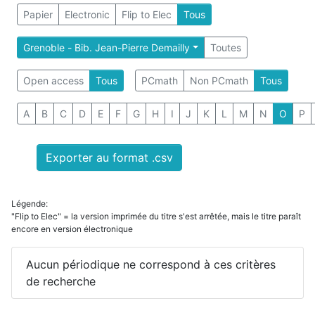
Papier
Electronic
Flip to Elec
Tous
Grenoble - Bib. Jean-Pierre Demailly
Toutes
Open access
Tous
PCmath
Non PCmath
Tous
A
B
C
D
E
F
G
H
I
J
K
L
M
N
O
P
Exporter au format .csv
Légende:
"Flip to Elec" = la version imprimée du titre s'est arrêtée, mais le titre paraît
encore en version électronique
Aucun périodique ne correspond à ces critères
de recherche