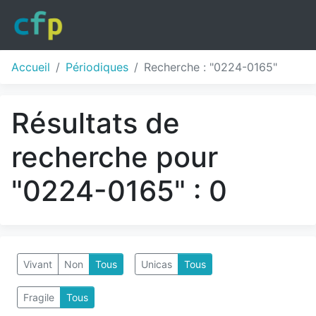
Accueil
Périodiques
Recherche : "0224-0165"
Résultats de
recherche pour
"0224-0165" : 0
Vivant
Non
Tous
Unicas
Tous
Fragile
Tous