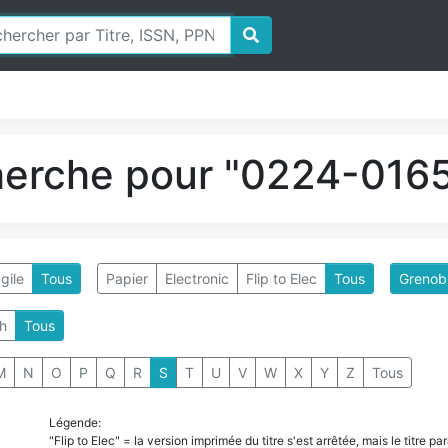
herche pour "0224-0165
gile
Tous
Papier
Electronic
Flip to Elec
Tous
Grenobl
h
Tous
M
N
O
P
Q
R
S
T
U
V
W
X
Y
Z
Tous
Légende:
"Flip to Elec" = la version imprimée du titre s'est arrêtée, mais le titre 