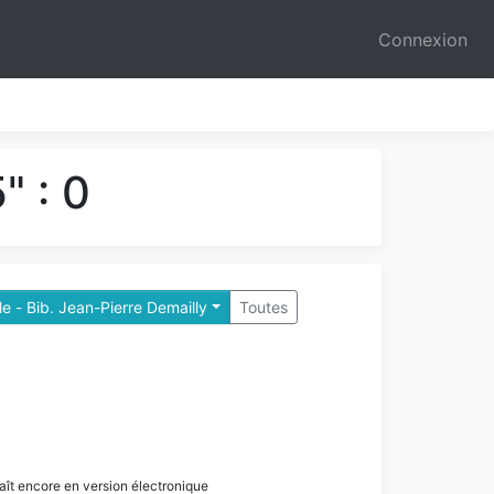
Connexion
" : 0
e - Bib. Jean-Pierre Demailly
Toutes
paraît encore en version électronique