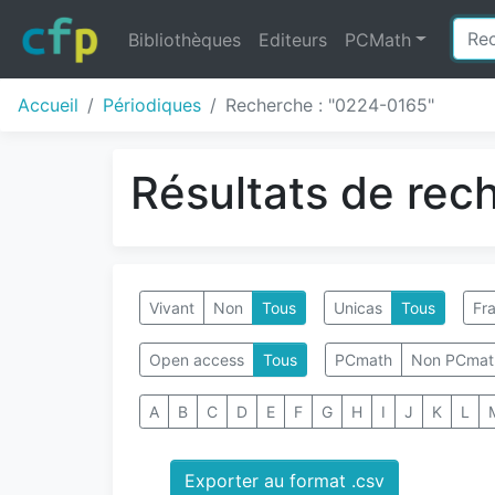
Bibliothèques
Editeurs
PCMath
Accueil
Périodiques
Recherche : "0224-0165"
Résultats de rec
Vivant
Non
Tous
Unicas
Tous
Fra
Open access
Tous
PCmath
Non PCmat
A
B
C
D
E
F
G
H
I
J
K
L
Exporter au format .csv