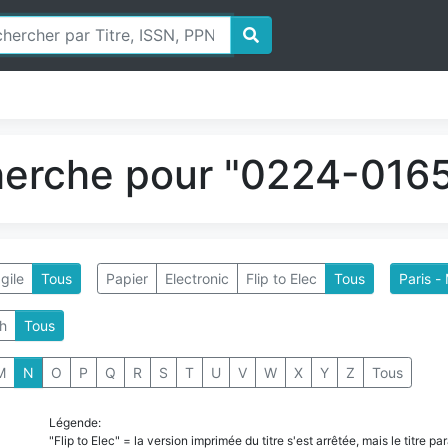
herche pour "0224-0165
gile
Tous
Papier
Electronic
Flip to Elec
Tous
Paris -
h
Tous
M
N
O
P
Q
R
S
T
U
V
W
X
Y
Z
Tous
Légende:
"Flip to Elec" = la version imprimée du titre s'est arrêtée, mais le titre 