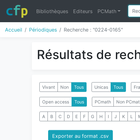
Bibliothèques
Editeurs
PCMath
Accueil
Périodiques
Recherche : "0224-0165"
Résultats de rec
Vivant
Non
Tous
Unicas
Tous
Fra
Open access
Tous
PCmath
Non PCmat
A
B
C
D
E
F
G
H
I
J
K
L
Exporter au format .csv