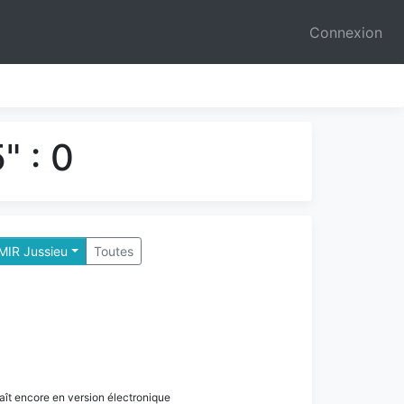
Connexion
" : 0
 MIR Jussieu
Toutes
paraît encore en version électronique