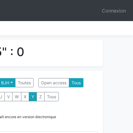
Connexion
" : 0
- BJH
Toutes
Open access
Tous
U
V
W
X
Y
Z
Tous
paraît encore en version électronique