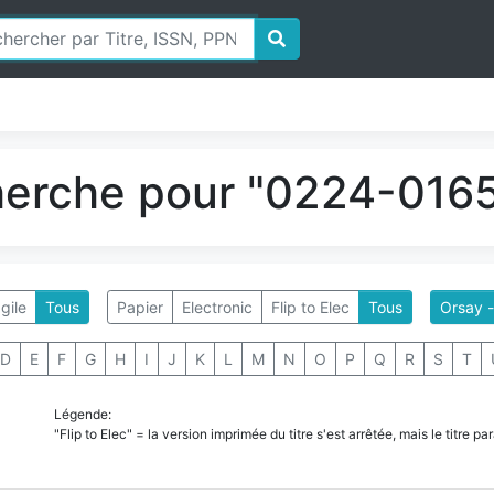
herche pour "0224-0165
gile
Tous
Papier
Electronic
Flip to Elec
Tous
Orsay 
D
E
F
G
H
I
J
K
L
M
N
O
P
Q
R
S
T
Légende:
"Flip to Elec" = la version imprimée du titre s'est arrêtée, mais le titre 