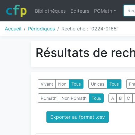
Bibliothèques
Editeurs
PCMath
Accueil
Périodiques
Recherche : "0224-0165"
Résultats de rec
Vivant
Non
Tous
Unicas
Tous
Fra
PCmath
Non PCmath
Tous
A
B
C
Exporter au format .csv