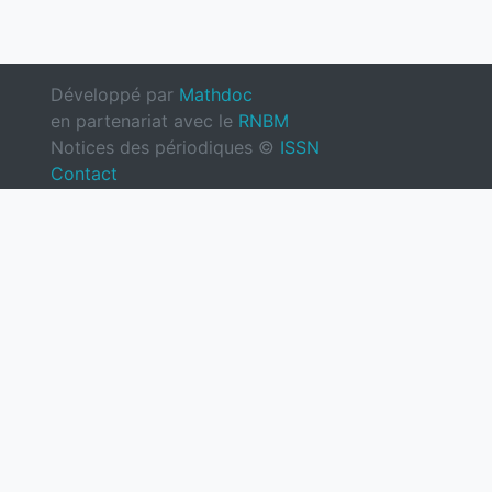
Développé par
Mathdoc
en partenariat avec le
RNBM
Notices des périodiques ©
ISSN
Contact