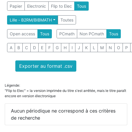
Papier
Electronic
Flip to Elec
Tous
Lille - B2RM/BIBMATH
Toutes
Open access
Tous
PCmath
Non PCmath
Tous
A
B
C
D
E
F
G
H
I
J
K
L
M
N
O
P
Exporter au format .csv
Légende:
"Flip to Elec" = la version imprimée du titre s'est arrêtée, mais le titre paraît
encore en version électronique
Aucun périodique ne correspond à ces critères
de recherche