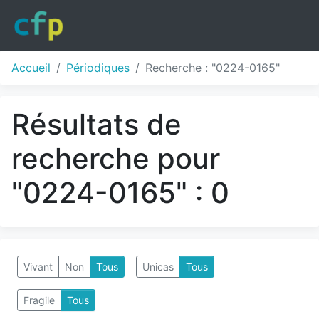
Accueil
Périodiques
Recherche : "0224-0165"
Résultats de
recherche pour
"0224-0165" : 0
Vivant
Non
Tous
Unicas
Tous
Fragile
Tous