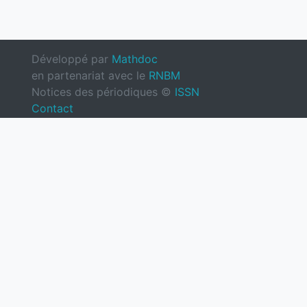
Développé par
Mathdoc
en partenariat avec le
RNBM
Notices des périodiques ©
ISSN
Contact