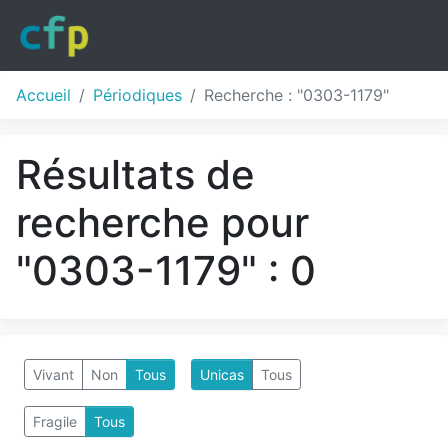
Accueil
Périodiques
Recherche : "0303-1179"
Résultats de
recherche pour
"0303-1179" : 0
Vivant
Non
Tous
Unicas
Tous
Fragile
Tous