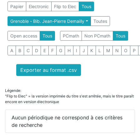
Papier
Electronic
Flip to Elec
Tous
Grenoble - Bib. Jean-Pierre Demailly
Toutes
Open access
Tous
PCmath
Non PCmath
Tous
A
B
C
D
E
F
G
H
I
J
K
L
M
N
O
P
Exporter au format .csv
Légende:
"Flip to Elec" = la version imprimée du titre s'est arrêtée, mais le titre paraît
encore en version électronique
Aucun périodique ne correspond à ces critères
de recherche