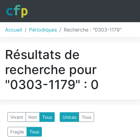
Accueil
Périodiques
Recherche : "0303-1179"
Résultats de
recherche pour
"0303-1179" : 0
Vivant
Non
Tous
Unicas
Tous
Fragile
Tous