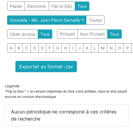
Papier
Electronic
Flip to Elec
Tous
Grenoble - Bib. Jean-Pierre Demailly
Toutes
Open access
Tous
PCmath
Non PCmath
Tous
A
B
C
D
E
F
G
H
I
J
K
L
M
N
O
P
Exporter au format .csv
Légende:
"Flip to Elec" = la version imprimée du titre s'est arrêtée, mais le titre paraît
encore en version électronique
Aucun périodique ne correspond à ces critères
de recherche