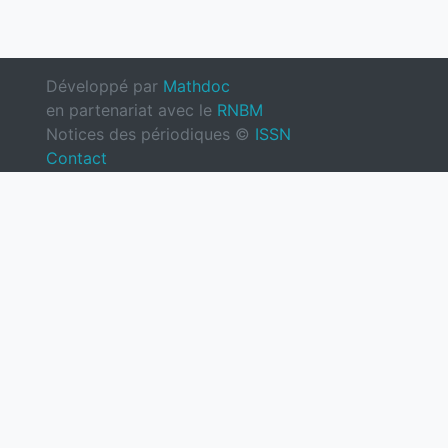
Développé par
Mathdoc
en partenariat avec le
RNBM
Notices des périodiques ©
ISSN
Contact