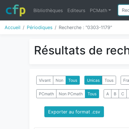
Bibliothèques
Editeurs
PCMath
Accueil
Périodiques
Recherche : "0303-1179"
Résultats de rec
Vivant
Non
Tous
Unicas
Tous
Fra
PCmath
Non PCmath
Tous
A
B
C
Exporter au format .csv