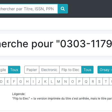
herche pour "0303-1179"
gile
Tous
Papier
Electronic
Flip to Elec
Tous
Orsay 
D
E
F
G
H
I
J
K
L
M
N
O
P
Q
R
S
T
Légende:
"Flip to Elec" = la version imprimée du titre s'est arrêtée, mais le titre 