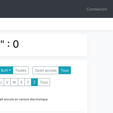
Connexion
 : 0
- BJH
Toutes
Open access
Tous
U
V
W
X
Y
Z
Tous
paraît encore en version électronique