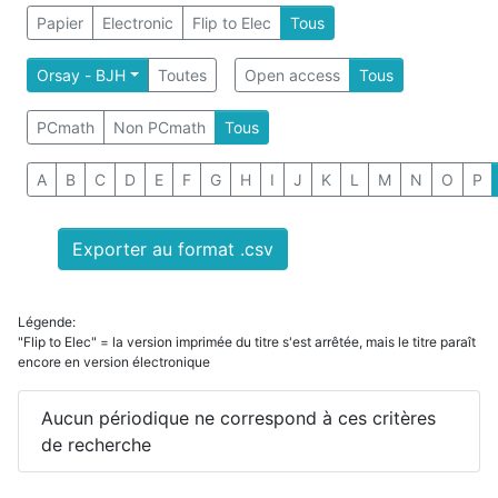
Papier
Electronic
Flip to Elec
Tous
Orsay - BJH
Toutes
Open access
Tous
PCmath
Non PCmath
Tous
A
B
C
D
E
F
G
H
I
J
K
L
M
N
O
P
Exporter au format .csv
Légende:
"Flip to Elec" = la version imprimée du titre s'est arrêtée, mais le titre paraît
encore en version électronique
Aucun périodique ne correspond à ces critères
de recherche