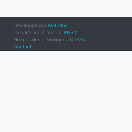
Développé par
Mathdoc
en partenariat avec le
RNBM
Notices des périodiques ©
ISSN
Contact