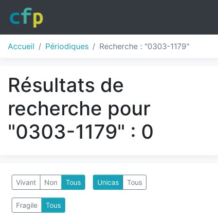
Accueil
Périodiques
Recherche : "0303-1179"
Résultats de
recherche pour
"0303-1179" : 0
Vivant
Non
Tous
Unicas
Tous
Fragile
Tous