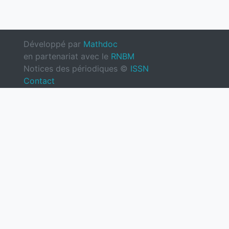
Développé par
Mathdoc
en partenariat avec le
RNBM
Notices des périodiques ©
ISSN
Contact