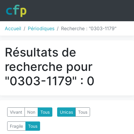
Accueil
Périodiques
Recherche : "0303-1179"
Résultats de
recherche pour
"0303-1179" : 0
Vivant
Non
Tous
Unicas
Tous
Fragile
Tous