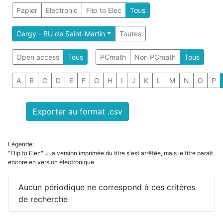
Papier
Electronic
Flip to Elec
Tous
Cergy - BU de Saint-Martin
Toutes
Open access
Tous
PCmath
Non PCmath
Tous
A
B
C
D
E
F
G
H
I
J
K
L
M
N
O
P
Exporter au format .csv
Légende:
"Flip to Elec" = la version imprimée du titre s'est arrêtée, mais le titre paraît
encore en version électronique
Aucun périodique ne correspond à ces critères
de recherche