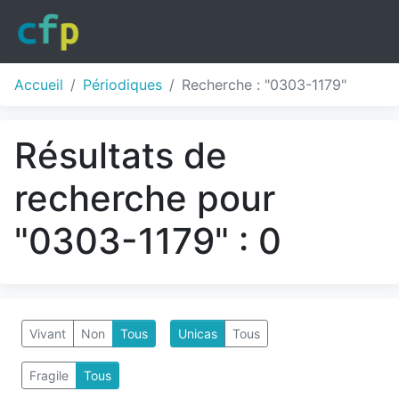
Accueil
Périodiques
Recherche : "0303-1179"
Résultats de
recherche pour
"0303-1179" : 0
Vivant
Non
Tous
Unicas
Tous
Fragile
Tous