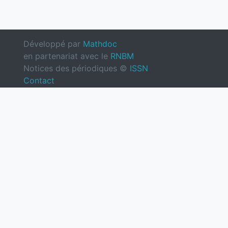
Développé par
Mathdoc
en partenariat avec le
RNBM
Notices des périodiques ©
ISSN
Contact