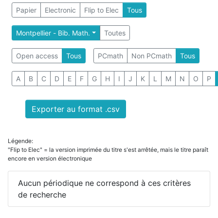
Papier
Electronic
Flip to Elec
Tous
Montpellier - Bib. Math.
Toutes
Open access
Tous
PCmath
Non PCmath
Tous
A
B
C
D
E
F
G
H
I
J
K
L
M
N
O
P
Exporter au format .csv
Légende:
"Flip to Elec" = la version imprimée du titre s'est arrêtée, mais le titre paraît
encore en version électronique
Aucun périodique ne correspond à ces critères
de recherche