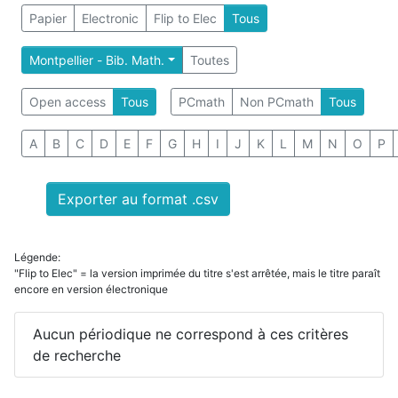
Papier
Electronic
Flip to Elec
Tous
Montpellier - Bib. Math.
Toutes
Open access
Tous
PCmath
Non PCmath
Tous
A
B
C
D
E
F
G
H
I
J
K
L
M
N
O
P
Exporter au format .csv
Légende:
"Flip to Elec" = la version imprimée du titre s'est arrêtée, mais le titre paraît
encore en version électronique
Aucun périodique ne correspond à ces critères
de recherche