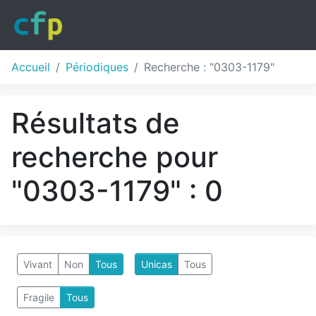
Accueil
Périodiques
Recherche : "0303-1179"
Résultats de
recherche pour
"0303-1179" : 0
Vivant
Non
Tous
Unicas
Tous
Fragile
Tous