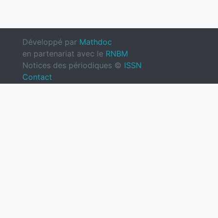
Développé par
Mathdoc
en partenariat avec le
RNBM
Notices des périodiques ©
ISSN
Contact