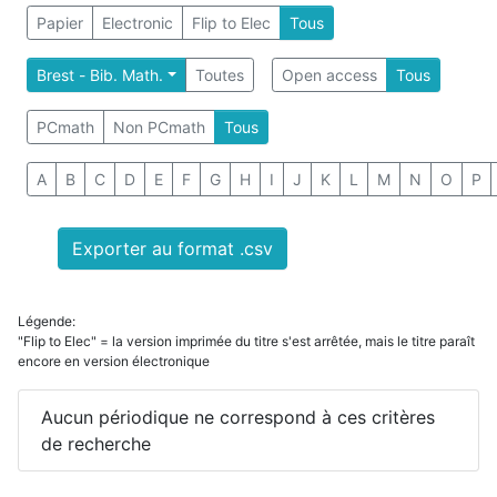
Papier
Electronic
Flip to Elec
Tous
Brest - Bib. Math.
Toutes
Open access
Tous
PCmath
Non PCmath
Tous
A
B
C
D
E
F
G
H
I
J
K
L
M
N
O
P
Exporter au format .csv
Légende:
"Flip to Elec" = la version imprimée du titre s'est arrêtée, mais le titre paraît
encore en version électronique
Aucun périodique ne correspond à ces critères
de recherche