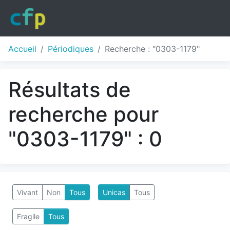
Accueil
Périodiques
Recherche : "0303-1179"
Résultats de
recherche pour
"0303-1179" : 0
Vivant
Non
Tous
Unicas
Tous
Fragile
Tous