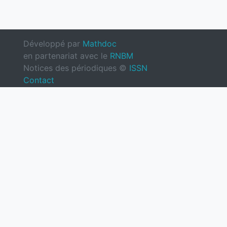
Développé par
Mathdoc
en partenariat avec le
RNBM
Notices des périodiques ©
ISSN
Contact