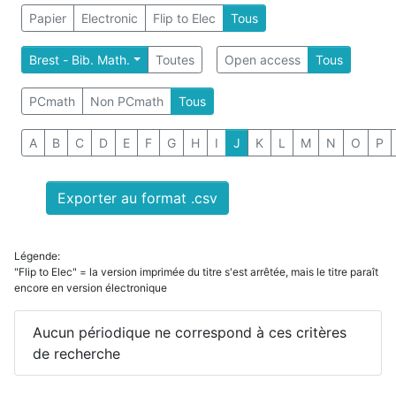
Papier
Electronic
Flip to Elec
Tous
Brest - Bib. Math.
Toutes
Open access
Tous
PCmath
Non PCmath
Tous
A
B
C
D
E
F
G
H
I
J
K
L
M
N
O
P
Exporter au format .csv
Légende:
"Flip to Elec" = la version imprimée du titre s'est arrêtée, mais le titre paraît
encore en version électronique
Aucun périodique ne correspond à ces critères
de recherche