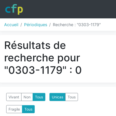
Accueil
Périodiques
Recherche : "0303-1179"
Résultats de
recherche pour
"0303-1179" : 0
Vivant
Non
Tous
Unicas
Tous
Fragile
Tous