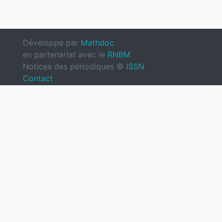
Développé par
Mathdoc
en partenariat avec le
RNBM
Notices des périodiques ©
ISSN
Contact