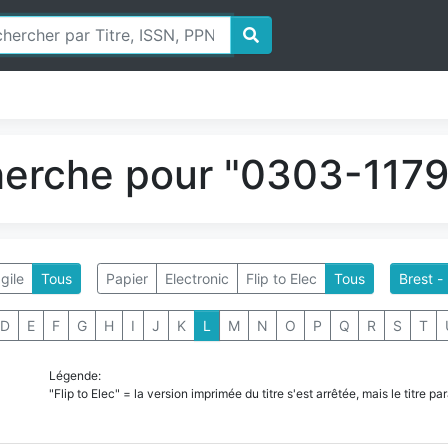
herche pour "0303-1179"
gile
Tous
Papier
Electronic
Flip to Elec
Tous
Brest -
D
E
F
G
H
I
J
K
L
M
N
O
P
Q
R
S
T
Légende:
"Flip to Elec" = la version imprimée du titre s'est arrêtée, mais le titre 