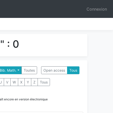
Connexion
 : 0
 Bib. Math.
Toutes
Open access
Tous
U
V
W
X
Y
Z
Tous
paraît encore en version électronique