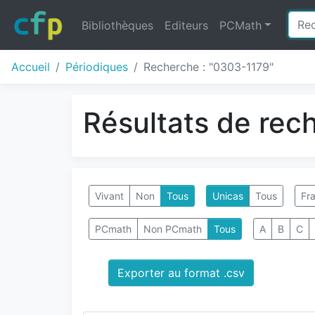
Bibliothèques
Editeurs
PCMath
Accueil
Périodiques
Recherche : "0303-1179"
Résultats de rec
Vivant
Non
Tous
Unicas
Tous
Fra
PCmath
Non PCmath
Tous
A
B
C
Exporter au format .csv