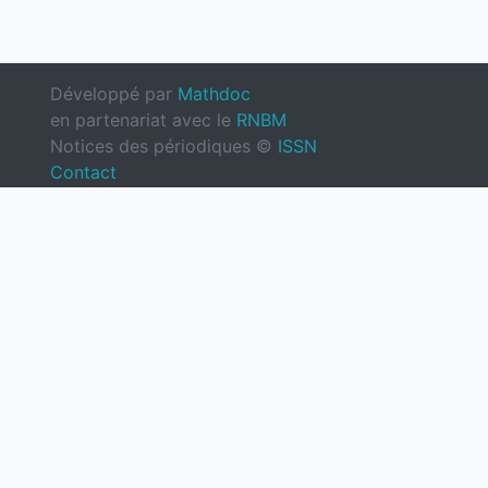
Développé par
Mathdoc
en partenariat avec le
RNBM
Notices des périodiques ©
ISSN
Contact