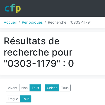
Accueil
Périodiques
Recherche : "0303-1179"
Résultats de
recherche pour
"0303-1179" : 0
Vivant
Non
Tous
Unicas
Tous
Fragile
Tous