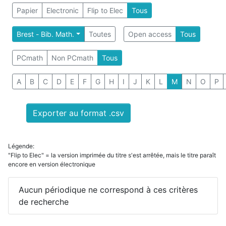
Papier
Electronic
Flip to Elec
Tous
Brest - Bib. Math.
Toutes
Open access
Tous
PCmath
Non PCmath
Tous
A
B
C
D
E
F
G
H
I
J
K
L
M
N
O
P
Exporter au format .csv
Légende:
"Flip to Elec" = la version imprimée du titre s'est arrêtée, mais le titre paraît
encore en version électronique
Aucun périodique ne correspond à ces critères
de recherche