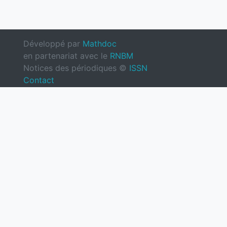
Développé par
Mathdoc
en partenariat avec le
RNBM
Notices des périodiques ©
ISSN
Contact