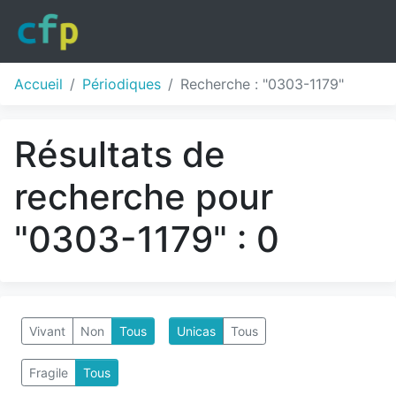
Accueil
Périodiques
Recherche : "0303-1179"
Résultats de
recherche pour
"0303-1179" : 0
Vivant
Non
Tous
Unicas
Tous
Fragile
Tous