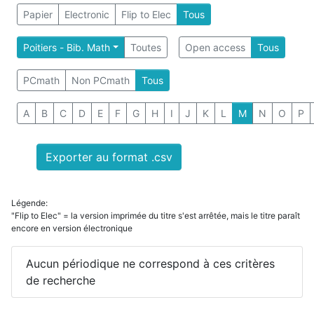
Papier
Electronic
Flip to Elec
Tous
Poitiers - Bib. Math
Toutes
Open access
Tous
PCmath
Non PCmath
Tous
A
B
C
D
E
F
G
H
I
J
K
L
M
N
O
P
Exporter au format .csv
Légende:
"Flip to Elec" = la version imprimée du titre s'est arrêtée, mais le titre paraît
encore en version électronique
Aucun périodique ne correspond à ces critères
de recherche